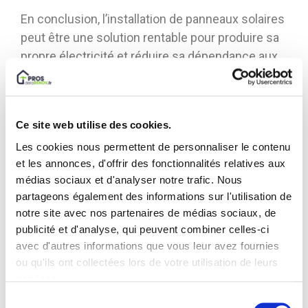
En conclusion, l’installation de panneaux solaires
peut être une solution rentable pour produire sa
propre électricité et réduire sa dépendance aux
énergies fossiles. Les avantages économiques
sont multiples : une diminution significative de
sa facture d’électricité, une augmentation de la
Ce site web utilise des cookies.
valeur de son bien immobilier, une possibilité de
Les cookies nous permettent de personnaliser le contenu
vendre l’électricité produite, et des aides
et les annonces, d'offrir des fonctionnalités relatives aux
financières de l’État pour aider à financer
médias sociaux et d'analyser notre trafic. Nous
l’installation.
partageons également des informations sur l'utilisation de
notre site avec nos partenaires de médias sociaux, de
publicité et d'analyse, qui peuvent combiner celles-ci
Cependant, la rentabilité dépendra de plusieurs
avec d'autres informations que vous leur avez fournies
facteurs tels que l’emplacement géographique,
ou qu'ils ont collectées lors de votre utilisation de leurs
le coût initial de l’installation, le niveau
services.
d’ensoleillement et la consommation électrique
Sélection