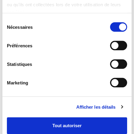
ou qu'ils ont collectées lors de votre utilisation de leurs
services.
Sélection
Nécessaires
du
consentement
Préférences
Panneaux Solaires &
Photovoltaiques
Statistiques
Demandez votre devis gratuit dés aujourd'hui.
Recevoir un devis
Marketing
Afficher les détails
Articles populaires
Investir dans les Batteries
Tout autoriser
Domestiques : Réduire les
Coûts et Renforcer