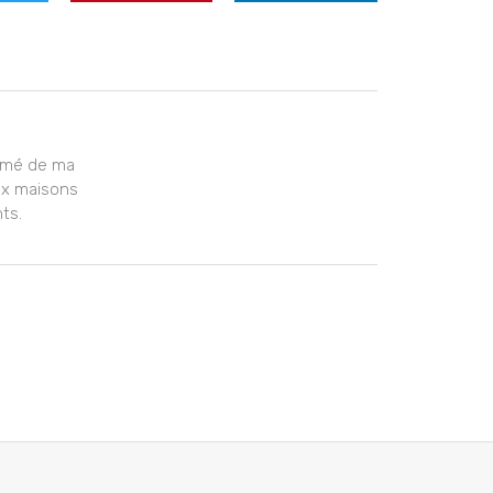
armé de ma
aux maisons
nts.