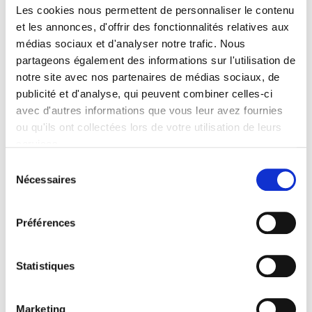
présentent des défis singuliers en matière d’isolation,
Les cookies nous permettent de personnaliser le contenu
mais elles offrent également la chance d’allier l’ancien au
et les annonces, d'offrir des fonctionnalités relatives aux
moderne, garantissant ainsi à la fois la conservation et
médias sociaux et d'analyser notre trafic. Nous
le […]
partageons également des informations sur l'utilisation de
notre site avec nos partenaires de médias sociaux, de
Économie d’énergie et
publicité et d'analyse, qui peuvent combiner celles-ci
isolation : Exploitez les
avec d'autres informations que vous leur avez fournies
ou qu'ils ont collectées lors de votre utilisation de leurs
avantages des aides
services.
publiques
Sélection
Nécessaires
du
consentement
Préférences
Statistiques
Marketing